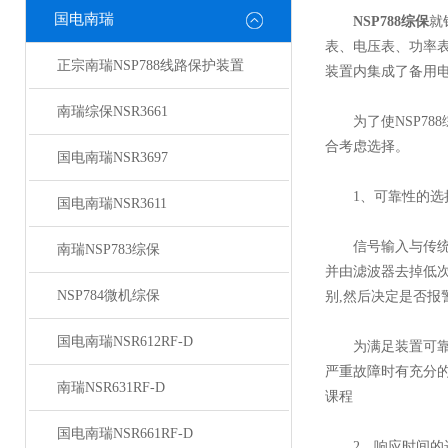
国电南瑞
NSP788综保
就
表、电压表、功率
正宗南瑞NSP788线路保护装置
装置内集成了备用
南瑞综保NSR3661
为了使NSP78
合考虑选择。
国电南瑞NSR3697
1、可靠性的选
国电南瑞NSR3611
信号输入与传统的
南瑞NSP783综保
并由滤波器去掉低次
NSP784微机综保
别,然后决定是否报
国电南瑞NSR612RF-D
为满足装置可靠性
严重故障时有充分的
南瑞NSR631RF-D
课程
国电南瑞NSR661RF-D
2、响应时间的