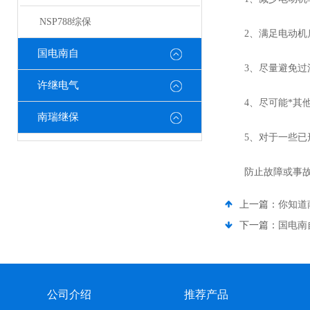
NSP788综保
2、满足电动机启
国电南自
3、尽量避免过流
许继电气
4、尽可能*其他
南瑞继保
5、对于一些已形
防止故障或事故的
上一篇：
你知道
下一篇：
国电南
公司介绍
推荐产品