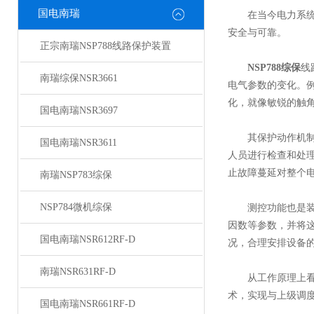
国电南瑞
在当今电力系统的
安全与可靠。
正宗南瑞NSP788线路保护装置
NSP788综保
线
南瑞综保NSR3661
电气参数的变化。
化，就像敏锐的触角
国电南瑞NSR3697
其保护动作机制更
国电南瑞NSR3611
人员进行检查和处
止故障蔓延对整个
南瑞NSP783综保
NSP784微机综保
测控功能也是装置
因数等参数，并将
国电南瑞NSR612RF-D
况，合理安排设备
南瑞NSR631RF-D
从工作原理上看，
术，实现与上级调
国电南瑞NSR661RF-D