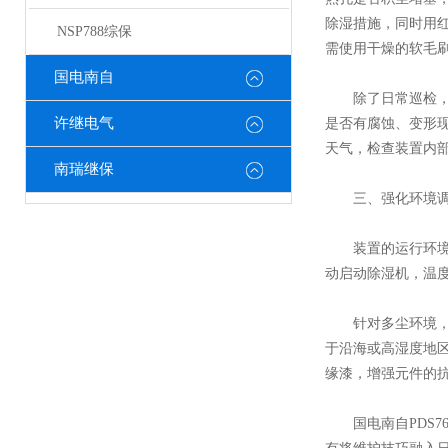
除湿措施，同时用
NSP788综保
需使用干燥的软毛
国电南自
除了日常巡检，定
许继电气
是否有腐蚀、变形
天气，检查装置内
南瑞继保
三、强化环境调
装置的运行环境是
动启动除湿机，温度
针对多尘环境，可
于沿海或高湿度地
缘漆，增强元件的
国电南自PDS7