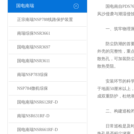
国电南瑞
国电南自PDS76
风沙侵袭与潮湿侵
正宗南瑞NSP788线路保护装置
一、筑牢物理屏
南瑞综保NSR3661
防尘防潮的首要
国电南瑞NSR3697
外壳的完整性，重
散热孔，可加装防
国电南瑞NSR3611
散热受阻。
南瑞NSP783综保
安装环节的科学性
NSP784微机综保
于地面50厘米以
成双重防护，杜绝
国电南瑞NSR612RF-D
二、构建巡检闭
南瑞NSR631RF-D
日常巡检是及时发
国电南瑞NSR661RF-D
热孔是否积尘堵塞，