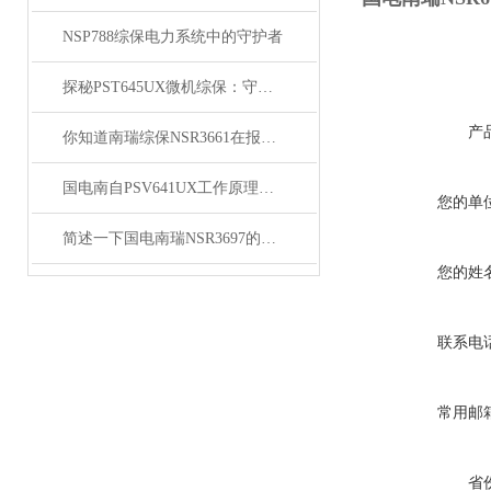
NSP788综保电力系统中的守护者
探秘PST645UX微机综保：守护电网稳定的关键设备
产
你知道南瑞综保NSR3661在报价中的注意事项吗
国电南自PSV641UX工作原理与核心功能拆解
您的单
简述一下国电南瑞NSR3697的安装步骤
您的姓
联系电
常用邮
省