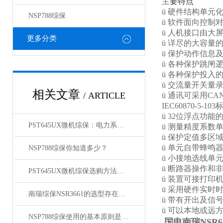
主
要特点
ü 硬件结构单元
NSP788综保
ü 软件面向控制
ü 人机接口由大
更多分类
ü 详尽的大容量
ü 保护动作信
ü 各种保护跳闸
ü 各种保护投
ü 交流量开关量
相关文章
/ ARTICLE
ü 通讯可采用C
IEC60870-5-10
ü 32位浮点功
PST645UX微机综保：电力系统安全的智能守护者
ü 测量精度系数
ü 保护定值多区
ü 单元自带蜂鸣
NSP788综保你知道多少？
ü 小接地选线单
ü 断路器操作和
PST645UX微机综保选购方法有什么
ü 装置可接打印
ü 采用硬件实时
南瑞综保NSR3661的选型存在哪些存在因素
ü 带有开出及信
ü 可以本地或远
NSP788综保使用的基本原则是什么
国电南瑞NSR6