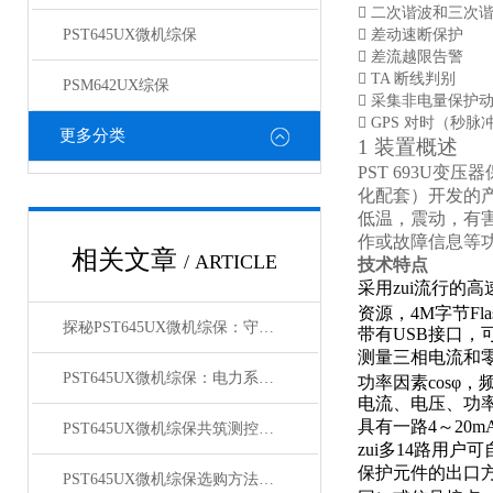
 二次谐波和三次
PST645UX微机综保
 差动速断保护
 差流越限告警
 TA 断线判别
PSM642UX综保
 采集非电量保护
 GPS 对时（秒脉
更多分类
1 装置概述
PS
T
69
3
U
变压器
化配套）开发的
低温，震动，有
作或故障信息等
相关文章
/ ARTICLE
技术特点
采用zui流行的
资源，4M字节Fla
探秘PST645UX微机综保：守护电网稳定的关键设备
带有USB接口
测量三相电流和零序
PST645UX微机综保：电力系统安全的智能守护者
功率因素cosφ，
电流、电压、功率
具有一路4～20
PST645UX微机综保共筑测控装置防护之墙
zui多14路用
保护元件的出口
PST645UX微机综保选购方法有什么