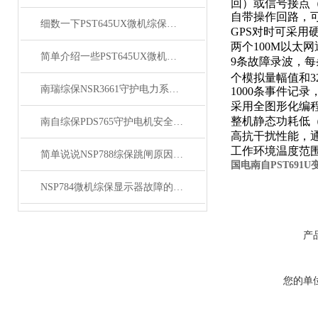
回）或信号接点
自带操作回路，可
细数一下PST645UX微机综保有哪些优点
GPS对时可采用
两个100M以太网通
简单介绍一些PST645UX微机综保具有哪些功能
9条故障录波，每
个模拟量幅值和3
南瑞综保NSR3661守护电力系统安全
1000条事件记录
采用全图形化编
整机静态功耗低
南自综保PDS765守护电机安全的守护神
高抗干扰性能，通
工作环境温度范围
简单说说NSP788综保跳闸原因分析及处理方法
国电南自PST691U
NSP784微机综保显示器故障的原因是什么
产
您的单