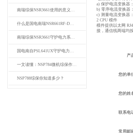
a) 保护电流变换器
b) 零序电流变换器
南瑞综保NSR3661使用的意义是什么呢
c) 测量电流变换器
2 CPU 模件
什么是国电南瑞NSR661RF-D？过载短路综合防护
模件提供以太网 RJ
接，通信线两端均
南瑞综保NSR3661守护电力系统安全
国电南自PSL641UX守护电力系统的无形士兵
产
一文读懂：NSP784微机综保作用、原理
您的单
NSP788综保你知道多少？
您的姓
联系电
常用邮