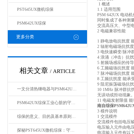
1 概述
PST645UX微机综保
1.1 适用范围
PSM 642UX
同时集成了各种测量
PSM642UX综保
交流高压大、中型
2 电磁兼容性能
更多分类
1 静电放电抗扰度 能
2 辐射电磁场抗扰度 
3 电快速瞬变/脉冲群抗
4 浪涌（冲击）抗扰度
5 射频场感应的传导骚
6 工频磁场抗扰度 能承
相关文章
/ ARTICLE
7 脉冲磁场抗扰度 能
8 工频抗扰度 能承受 G
9 阻尼振荡磁场抗扰度
一文分清热继电器与PSM642UX综保的防护能力差距
10 1MHz 脉冲群
无误动或拒动现象
11 电磁发射限值 能符
PSM642UX综保工业心脏的守护者
南自综保PSM642
3 模件说明
综保的意义、目的及基本原则主要体现为哪几点
1 交流模件
交流模件包括电压
电压输入元件由电压
探秘PST645UX微机综保：守护电网稳定的关键设备
电流输入元件有以