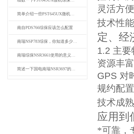
细数一下PST645UX微机综保有哪些优点
灵活方
简单介绍一些PST645UX微机综保具有哪些功能
技术性
南自PDS766综保应该怎么配置
定、经
南瑞NSP783综保，你知道多少关键细节？
1.2
主要
南瑞综保NSR3661使用的意义是什么呢
资源丰富
简述一下国电南瑞NSR3697的安装步骤
GPS
对
规约配置
技术成
应用到
*可靠，