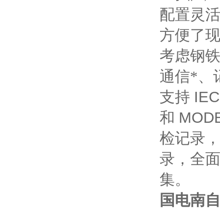
配置灵
方便了
考虑钢
通信*、
支持
IEC
和
MOD
检记录
录，全
集。
国电南自