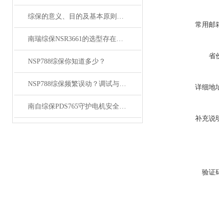
综保的意义、目的及基本原则主要体现为哪几点
常用邮
南瑞综保NSR3661的选型存在哪些存在因素
省
NSP788综保你知道多少？
NSP788综保频繁误动？调试与故障处理方案
详细地
南自综保PDS765守护电机安全的守护神
补充说
验证