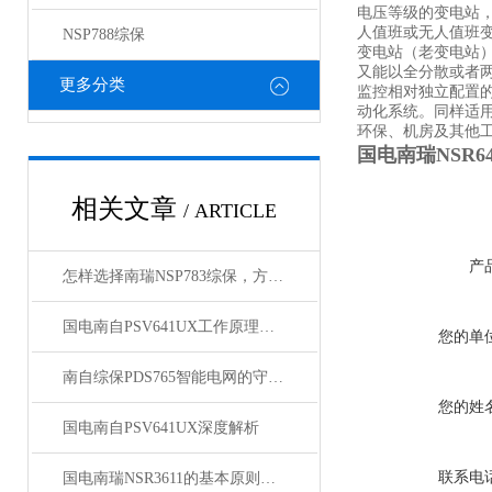
电压等级的变电站
人值班或无人值班
NSP788综保
变电站（老变电站
又能以全分散或者
更多分类
监控相对独立配置
动化系统。同样适
环保、机房及其他
国电南瑞NSR6
相关文章
/ ARTICLE
产
怎样选择南瑞NSP783综保，方法分享给大家
国电南自PSV641UX工作原理与核心功能拆解
您的单
南自综保PDS765智能电网的守护者
您的姓
国电南自PSV641UX深度解析
联系电
国电南瑞NSR3611的基本原则是什么