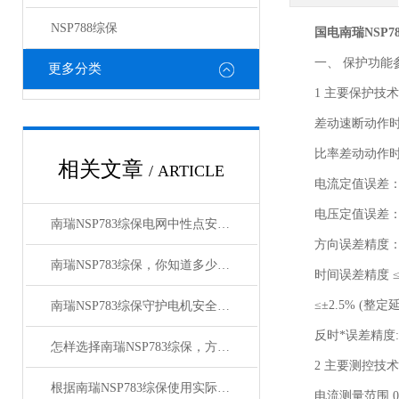
NSP788综保
国电南瑞NSP7
一、 保护功能
更多分类
1 主要保护技术
差动速断动作时间 < 
比率差动动作时间 <
相关文章
/ ARTICLE
电流定值误差： ≤2.
电压定值误差： ≤2.
南瑞NSP783综保电网中性点安全设备
方向误差精度： 
南瑞NSP783综保，你知道多少关键细节？
时间误差精度 ≤±35
≤±2.5% (整定延时
南瑞NSP783综保守护电机安全，提升工业生产效率
反时*误差精度: <
怎样选择南瑞NSP783综保，方法分享给大家
2 主要测控技术
根据南瑞NSP783综保使用实际情况进行维护
电流测量范围 0.02~6