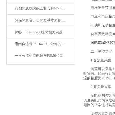
电压测量范围 0.5
PSM642UX综保工业心脏的守护者
电流和电压精度 0
综保的意义、目的及基本原则主要体现为哪几点
有功和无功精度 0
解答一下NSP788综保相关问题
功率因数精度 0.
国电南瑞NSP7
用南自综保PSL646U，让你的电力系统更安全可靠
二、测控功能
一文分清热继电器与PSM642UX综保的防护能力差距
1 交流量采集
装置可以采集 Ua、
叶算法。经采样计
流的精度为 0.2%，
2 开关量采集
变电站测控装置采
调度员以此为依据
电网的正常运行具
测控装置对遥信量